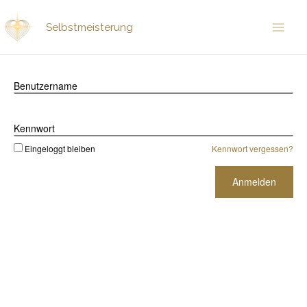
Zum
Inhalt
Selbstmeisterung
Mai
springen
Men
Benutzername
Kennwort
Eingeloggt bleiben
Kennwort vergessen?