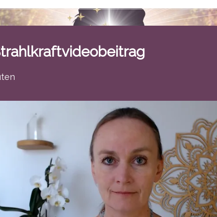
Strahlkraftvideobeitrag
uten