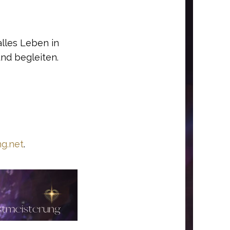
alles Leben in
und begleiten.
g.net
.