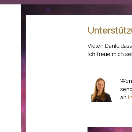
Unterstüt
Vielen Dank, dass
Ich freue mich se
Wenn
send
an
in